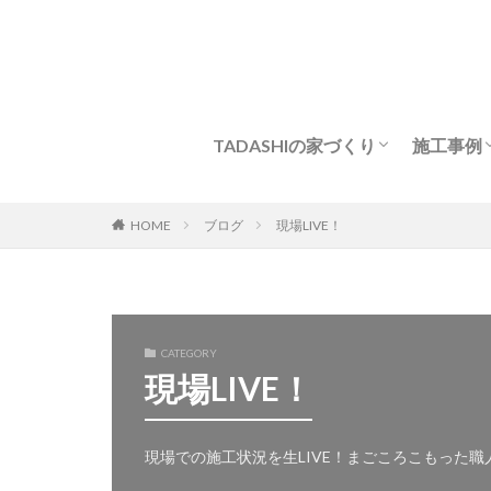
TADASHIの家づくり
施工事例
強い構造・耐久性
耐震パネル工法
Q&A
家づくりの流れ
新築
モデル
HOME
ブログ
現場LIVE！
CATEGORY
現場LIVE！
現場での施工状況を生LIVE！まごころこもった