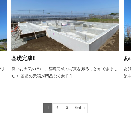
基礎完成‼
あ
びよ
良いお天気の日に、基礎完成の写真を撮ることができまし
あ
た！ 基礎の天端が凹凸なく綺 […]
業中
1
2
3
Next