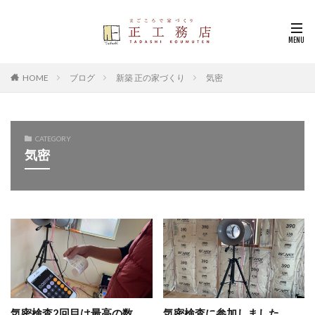
HOME
ブログ
新築 正の家づくり
気密
CATEGORY
気密
気密検査2回目は最高の数
気密検査に参加しました