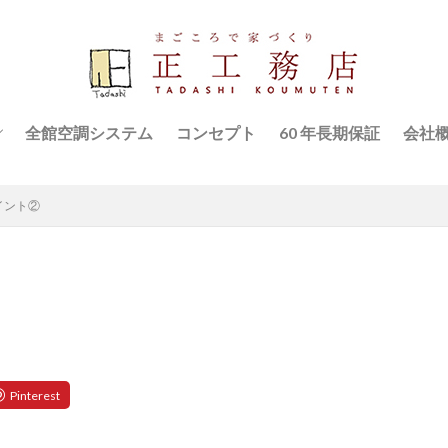
全館空調システム
コンセプト
60 年長期保証
会社
ハウス
スタ
イント②