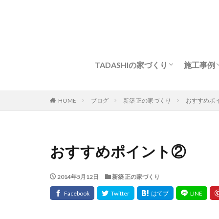
TADASHIの家づくり
施工事例
強い構造・耐久性
耐震パネル工法
Q&A
家づくりの流れ
新築
モデル
HOME
ブログ
新築 正の家づくり
おすすめポ
おすすめポイント②
2014年5月12日
新築 正の家づくり