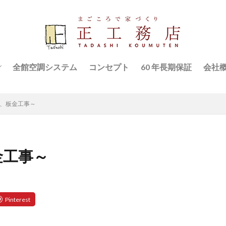
全館空調システム
コンセプト
60 年長期保証
会社
ハウス
スタ
水、板金工事～
金工事～