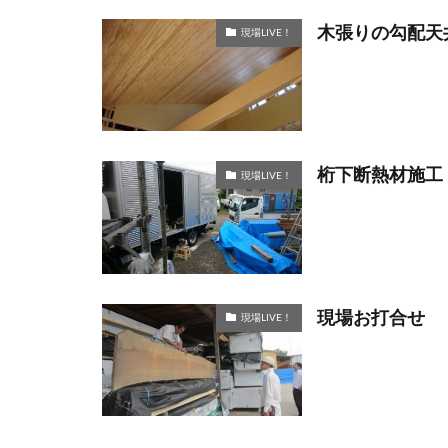
木張りの勾配天
現場LIVE！
桁下断熱材施工
現場LIVE！
現場お打合せ
現場LIVE！