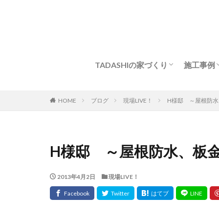
TADASHIの家づくり
施工事例
強い構造・耐久性
耐震パネル工法
Q&A
家づくりの流れ
新築
モデル
HOME
ブログ
現場LIVE！
H様邸 ～屋根防
H様邸 ～屋根防水、板
2013年4月2日
現場LIVE！